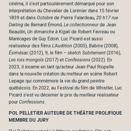
cinéma, il s’est particulièrement démarqué pour son
interprétation du Chevalier de Lorimier dans 15 février
1839 et dans
Octobre
de Pierre Falardeau,
20 h17 rue
Darling
de Bernard Émond,
Le collectionneur
de Jean
Beaudin,
Un dimanche à Kigali
de Robert Favreau ou
Marécages
de Guy Édoin. Luc Picard est aussi
réalisateur des films
L’Audition
(2005),
Babine
(2008),
Ésimésac
(2012), 9, le film
– sketch Subitement
(2016),
Les rois mongols
(2017) et
Confessions
(2022). En
2023, il incarne en tant qu’acteur Jean-Paul Riopelle
dans la nouvelle création du metteur en scène Robert
Lepage qui commémore la vie du grand peintre
québécois. En 2022, au Festival du film de Whistler, Luc
Picard s’est vu décerner le prix du meilleur réalisateur
pour
Confessions
.
POL PELLETIER AUTEURE DE THÉÂTRE PROLIFIQUE
MEMBRE DU JURY