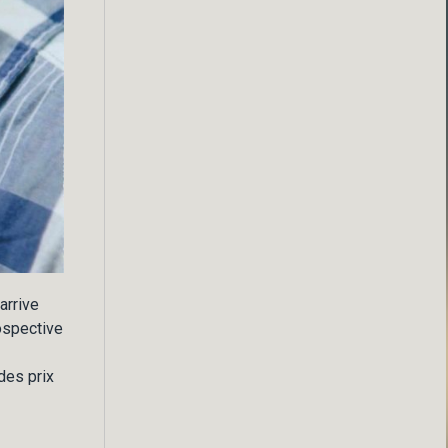
arrive
rospective
des prix