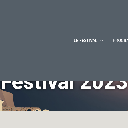
LE FESTIVAL
PROGR
Festival
2023
Accueil
/
Irlande cahier bleu