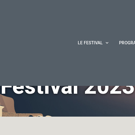
LE FESTIVAL
PROGR
Festival
2023
Accueil
/
Kendila