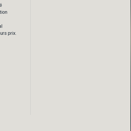
é
tion
al
urs prix.