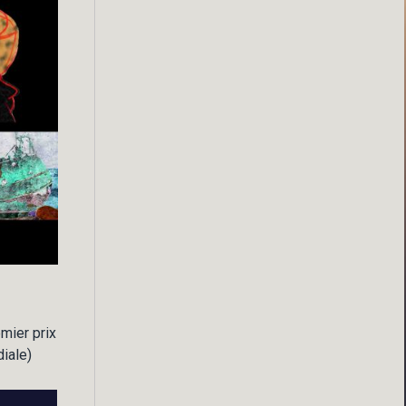
mier prix
iale)