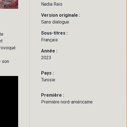
Nadia Rais
Version originale :
Sans dialogue
Sous-titres :
te
Français
et
 provoqué
Année :
2023
e son
Pays :
Tunisie
Première :
Première nord-américaine