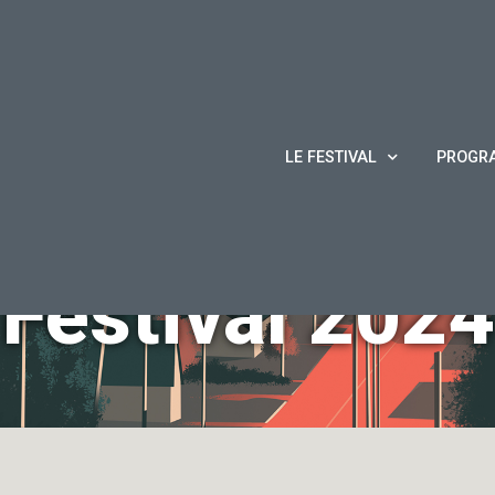
LE FESTIVAL
PROGR
Festival
2024
Accueil
/
Audio y el Caimán