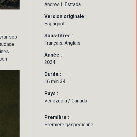
Andrés I. Estrada
Version originale :
Espagnol
Sous-titres :
rtir ses
Français, Anglais
 audace
aines
Année :
 son
2024
Durée :
16 min 34
Pays :
Venezuela / Canada
Première :
Première gaspésienne