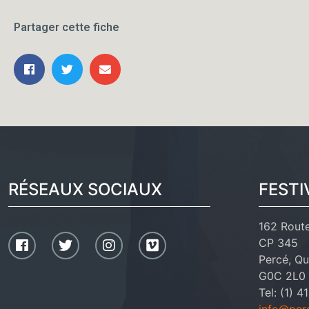
Partager cette fiche
RÉSEAUX SOCIAUX
FESTI
162 Rout
CP 345
Percé, Q
G0C 2L0
Tel: (1) 
info@per