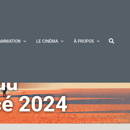
AMMATION
LE CINÉMA
À PROPOS
du
cé 2024