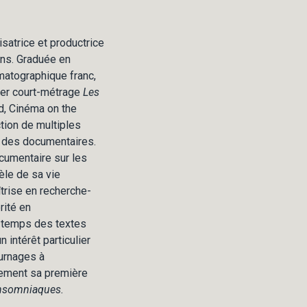
satrice et productrice
ans. Graduée en
ématographique franc,
mier court-métrage
Les
, Cinéma on the
tion de multiples
 des documentaires.
ocumentaire sur les
lèle de sa vie
trise en recherche-
rité en
n temps des textes
n intérêt particulier
ournages à
llement sa première
 insomniaques.