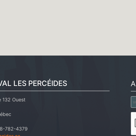
A
VAL LES PERCÉIDES
e 132 Ouest
uébec
418-782-4379
ceides.ca