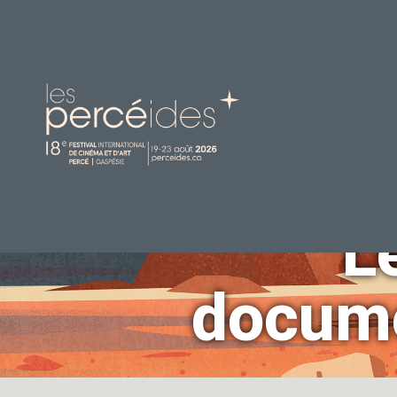
L
docume