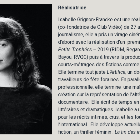
Réalisatrice
Isabelle Grignon-Francke est une réali
(co-fondatrice de Club Vidéo) de 27 
journalisme, elle a pris un virage cin
d’abord avec la réalisation d’un pre
Petits Trophées
– 2019 (RIDM, Regard
Bayou, RVQC) puis à travers la produc
courts-métrages des fictions comme
Elle termine tout juste
L’Artifice
, un d
travailleurs de fête foraines. En paral
professionnelle, elle termine une maî
création sur la représentation de l’alté
documentaire. Elle écrit de temps e
littéraires et dramatiques. Isabelle a u
pour les récits intimes, crus, et les t
l’international. Elle développe actue
fiction, un thriller féminin :
La fin des