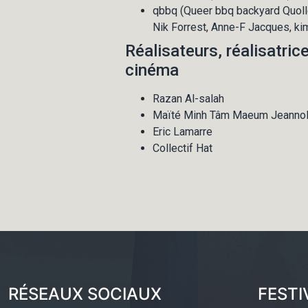
qbbq (Queer bbq backyard Quollec
Nik Forrest, Anne-F Jacques, ki
Réalisateurs, réalisatric
cinéma
Razan Al-salah
Maïté Minh Tâm Maeum Jeannol
Eric Lamarre
Collectif Hat
RÉSEAUX SOCIAUX
FESTI