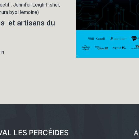
tif : Jennifer Leigh Fisher,
mura byol lemoine)
es et artisans du
in
A
VAL LES PERCÉIDES