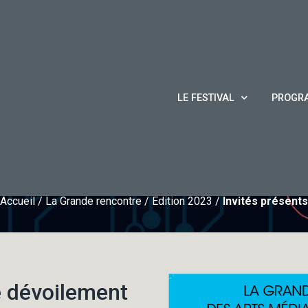
LE FESTIVAL
PROGR
nvités présen
Accueil
/
La Grande rencontre
/
Édition 2023
/
Invités présents
 dévoilement