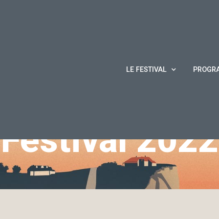
LE FESTIVAL
PROGR
Festival
2022
ccueil
/
films 2022
/
5@7 de l’École de cinéma d’été de Per