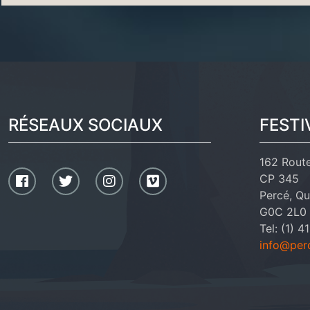
RÉSEAUX SOCIAUX
FESTI
162 Rout
CP 345
Percé, Q
G0C 2L0
Tel: (1) 
info@per