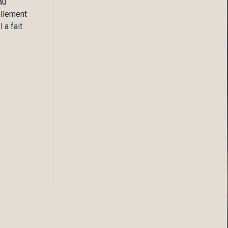
au
ellement
 a fait