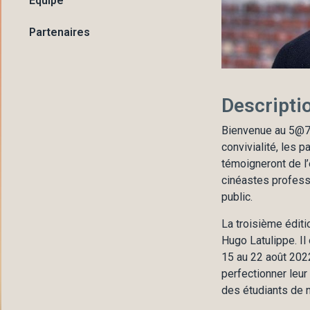
Équipe
Partenaires
Descripti
Bienvenue au 5@7 
convivialité, les 
témoigneront de l’
cinéastes professi
public.
La troisième éditi
Hugo Latulippe. Il
15 au 22 août 2022
perfectionner leur
des étudiants de n