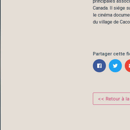
principales associ
Canada. Il siége s
le cinéma document
du village de Caco
Partager cette f