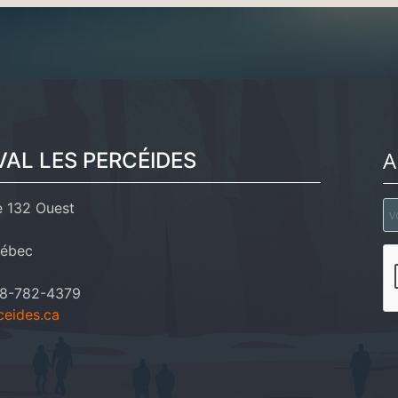
A
VAL LES PERCÉIDES
e 132 Ouest
uébec
418-782-4379
ceides.ca