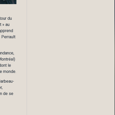
tour du
t » au
 apprend
 Perrault
undance,
ontréal)
ont le
 le monde.
Barbeau-
r,
in de se