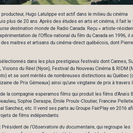
t producteur, Hugo Latulippe est actif dans le milieu du cinéma
s plus de 20 ans. Après des études en arts et cinéma, il fait le 
urse destination monde
de Radio Canada. Reçu « artiste-résiden
expérimentation de l’Office national du film du Canada en 1996, il
des maitres et artisans du cinéma-direct québécois, dont Pierre
sélectionnés dans les plus prestigieux festivals dont Cannes, S
 Visions du Réel (Nyon), Festival du Nouveau Cinéma & RIDM (M
nto) et se sont mérités de nombreuses distinctions au Québec (d
dizaine de Prix Gémeaux) ainsi qu’une vingtaine de prix à travers
de la compagnie esperamos films qui produit les films d’Anaïs 
eaulieu, Sophie Deraspe, Émile Proulx-Cloutier, Francine Pelletie
l Sanchez, etc. Il vend ses parts au Groupe FairPlay en 2016 af
rojets de films indépendants.
nt Président de
l’Observatoire du documentaire
, qui regroupe les