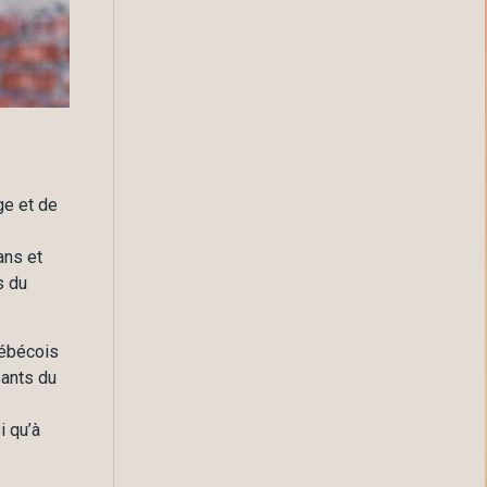
ge et de
ans et
s du
uébécois
pants du
i qu’à