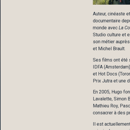
Auteur, cinéaste e
documentaire depui
monde avec
La Co
Studio culture et 
son métier auprès 
et Michel Brault.
Ses films ont été 
IDFA (Amsterdam),
et Hot Docs (Toro
Prix Jutra et une 
En 2005, Hugo fon
Lavalette, Simon B
Mathieu Roy, Pasca
consacrer à des p
Il est actuelleme