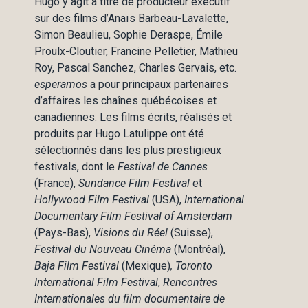
Hugo y agit à titre de producteur exécutif
sur des films d’Anaïs Barbeau-Lavalette,
Simon Beaulieu, Sophie Deraspe, Émile
Proulx-Cloutier, Francine Pelletier, Mathieu
Roy, Pascal Sanchez, Charles Gervais, etc.
esperamos
a pour principaux partenaires
d’affaires les chaînes québécoises et
canadiennes. Les films écrits, réalisés et
produits par Hugo Latulippe ont été
sélectionnés dans les plus prestigieux
festivals, dont le
Festival de Cannes
(France),
Sundance Film Festival
et
Hollywood Film Festival
(USA),
International
Documentary Film Festival of Amsterdam
(Pays-Bas),
Visions du Réel
(Suisse),
Festival du Nouveau Cinéma
(Montréal),
Baja Film Festival
(Mexique)
, Toronto
International Film Festival
,
Rencontres
Internationales du film documentaire de