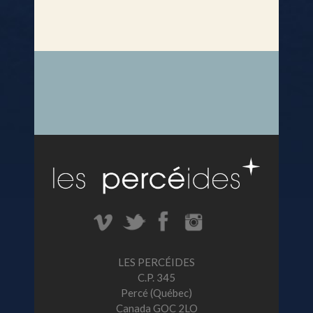
LES PERCÉIDES
C.P. 345
Percé (Québec)
Canada GOC 2LO