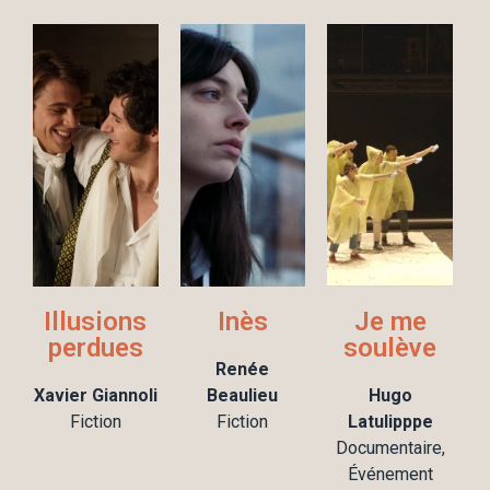
Illusions
Inès
Je me
perdues
soulève
Renée
Xavier Giannoli
Beaulieu
Hugo
Fiction
Fiction
Latulipppe
Documentaire,
Événement