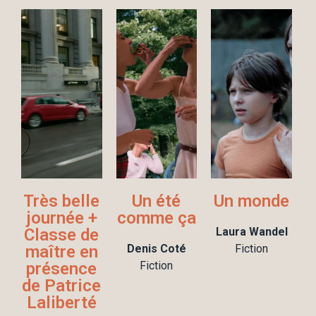
Très belle
Un été
Un monde
journée +
comme ça
Classe de
Laura Wandel
maître en
Denis Coté
Fiction
présence
Fiction
de Patrice
Laliberté