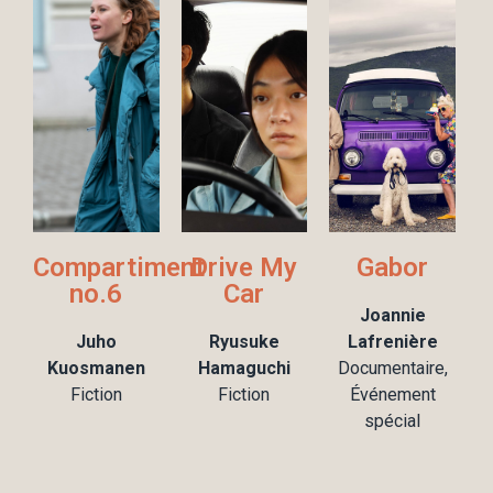
Compartiment
Drive My
Gabor
no.6
Car
Joannie
Juho
Ryusuke
Lafrenière
Kuosmanen
Hamaguchi
Documentaire,
Fiction
Fiction
Événement
spécial